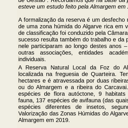
de Gestão”. Recordamos que na base da pr
esteve um estudo feito pela Almargem em 
A formalização da reserva é um desfecho m
de uma zona húmida do Algarve rica em va
de classificação foi conduzido pela Câmara
sucesso resulta também do trabalho e da p
nele participaram ao longo destes anos
outras associações, entidades acadé
individuais.
A Reserva Natural Local da Foz do A
localizada na freguesia de Quarteira. T
hectares e é atravessada por duas ribeira
ou do Almargem e a ribeira do Carcavai
espécies de flora autóctone, 9 habitats
fauna, 137 espécies de avifauna (das qua
espécies diferentes de insetos, segu
Valorização das Zonas Húmidas do Algarve
Almargem em 2019.