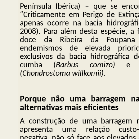
Península Ibérica) – que se enco
“Criticamente em Perigo de Extinçã
apenas ocorre na bacia hidrográf
2008). Para além desta espécie, a 
doce da Ribeira da Foupana 
endemismos de elevada priori
exclusivos da bacia hidrográfica
cumba (
Barbus comizo)
e 
(Chondrostoma willkomii)
.
Porque não uma barragem na
alternativas mais eficientes
A construção de uma barragem n
apresenta uma relação custo-b
negativa, não só face aos elevados