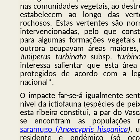
nas comunidades vegetais, ao destr
estabelecem ao longo das vert
rochosos. Estas vertentes são no
intervencionadas, pelo que const
para algumas formações vegetais
outrora ocupavam áreas maiores
Juniperus turbinata
subsp.
turbin
interessa salientar que esta área
protegidos de acordo com a leg
nacional*.
O impacte far-se-á igualmente sen
nível da ictiofauna (espécies de pe
esta ribeira constitui, a par do Va
se encontram as populações ma
saramugo (
Anaecypris hispanica
),
u
residente e endémico (só oco