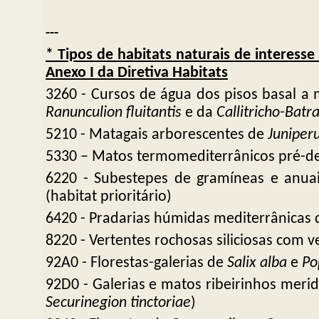
---
* Tipos de habitats naturais de interess
Anexo I da Diretiva
Habitats
3260 - Cursos de água dos pisos basal 
Ranunculion fluitantis
e da
Callitricho-Batr
5210 - Matagais arborescentes de
Juniper
5330 – Matos termomediterrânicos pré-de
6220 - Subestepes de gramíneas e anua
(habitat prioritário)
6420 - Pradarias húmidas mediterrânicas d
8220 - Vertentes rochosas siliciosas com 
92A0 - Florestas-galerias de
Salix alba
e
Po
92D0 - Galerias e matos ribeirinhos merid
Securinegion tinctoriae
)