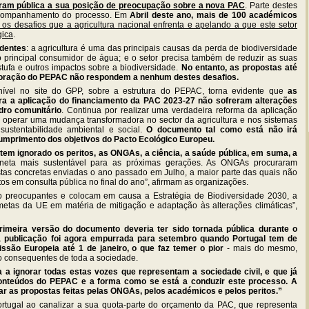
ram pública a sua posição de preocupação sobre a nova PAC
. Parte destes
o acompanhamento do processo. Em
Abril deste ano, mais de 100 académicos
s desafios que a agricultura nacional enfrenta e apelando a que este setor
gica
.
dentes
: a agricultura é uma das principais causas da perda de biodiversidade
 principal consumidor de água; e o setor precisa também de reduzir as suas
tufa e outros impactos sobre a biodiversidade.
No entanto, as propostas até
boração do PEPAC não respondem a nenhum destes desafios.
onível no site do GPP, sobre a estrutura do PEPAC, torna evidente que
as
ra a aplicação do financiamento da PAC 2023-27 não sofreram alterações
adro comunitário
. Continua por realizar uma verdadeira reforma da aplicação
e operar uma mudança transformadora no sector da agricultura e nos sistemas
sustentabilidade ambiental e social.
O documento tal como está não irá
umprimento dos objetivos do Pacto Ecológico Europeu.
a tem ignorado os peritos, as ONGAs, a ciência, a saúde pública, em suma, a
eta mais sustentável para as próximas gerações. As ONGAs procuraram
tas concretas enviadas o ano passado em Julho, a maior parte das quais não
os em consulta pública no final do ano”, afirmam as organizações.
o preocupantes e colocam em causa a Estratégia de Biodiversidade 2030, a
metas da UE em matéria de mitigação e adaptação às alterações climáticas”,
rimeira versão do documento deveria ter sido tornada pública durante o
a publicação foi agora empurrada para setembro quando Portugal tem de
são Europeia até 1 de janeiro, o que faz temer o pior
- mais do mesmo,
ão consequentes de toda a sociedade.
a a ignorar todas estas vozes que representam a sociedade civil, e que já
onteúdos do PEPAC e a forma como se está a conduzir este processo. A
rar as propostas feitas pelas ONGAs, pelos académicos e pelos peritos.”
rtugal ao canalizar a sua quota-parte do orçamento da PAC, que representa