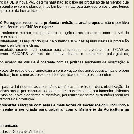
to da UE: a nova PAC determinará não só o tipo de produção de alimentos que
em equilíbrio com o planeta, mas também a natureza que queremos e que temos
do protetor da humanidade.
C Português requer uma profunda revisão; a atual proposta não é positiva
lima. Assim, as ONGAs exigem:
realmente melhor, compensando os agricultores de acordo com o nível de
e climático.
ustentáveis, assegurando que pelo menos 30% das ajudas diretas à produção
ara o ambiente e clima.
ersidade criando mais espaço para a natureza, e favorecendo TODAS as
ovam MAIORES valores de biodiversidade e elementos paisagísticos,
.
 Acordo de Paris e é coerente com as políticas nacionais de adaptação e
ojetos de regadio que ameaçam a conservação dos agroecossistemas e o bom
 ribeiras, bem como as pessoas e biodiversidade que deles dependem.
para a luta contra as alterações climáticas através da descarbonização do
coisas passa por: encurtar as cadeias de abastecimento, por fomentar sistemas
entos saudáveis de forma sustentável, por utilizar de forma sustentável recursos
 factores de produção.
oncertar esforços com estas e mais vozes da sociedade civil, incluindo a
 venha a ser criada para trabalhar com o Ministério da Agricultura na
comunicado:
tudos e Defesa do Ambiente