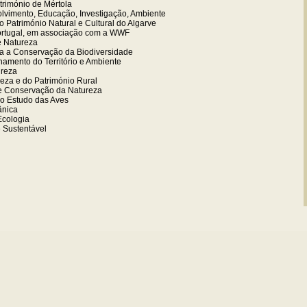
trimónio de Mértola
lvimento, Educação, Investigação, Ambiente
 Património Natural e Cultural do Algarve
ortugal, em associação com a WWF
e Natureza
a a Conservação da Biodiversidade
amento do Território e Ambiente
ureza
eza e do Património Rural
e Conservação da Natureza
o Estudo das Aves
ânica
Ecologia
e Sustentável