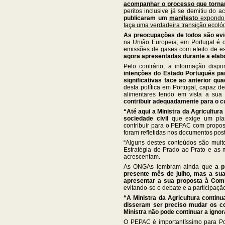
acompanhar o processo que torna
peritos inclusive já se demitiu d
publicaram um
manifesto
expondo o
faça uma verdadeira transição ecoló
As preocupações de todos são evi
na União Europeia; em Portugal é o
emissões de gases com efeito de es
agora apresentadas durante a ela
Pelo contrário, a informação disp
intenções do Estado Português pa
significativas face ao anterior qu
desta política em Portugal, capaz d
alimentares tendo em vista a sua 
contribuir adequadamente para o c
“Até aqui a Ministra da Agricultur
sociedade civil
que exige um plan
contribuir para o PEPAC com propos
foram refletidas nos documentos post
“Alguns destes conteúdos são muit
Estratégia do Prado ao Prato e as 
acrescentam.
As ONGAs lembram ainda que
a p
presente mês de julho, mas a su
apresentar a sua proposta à Comis
evitando-se o debate e a participaç
“A Ministra da Agricultura continu
disseram ser preciso mudar os c
Ministra não pode continuar a igno
O PEPAC é importantíssimo para Po