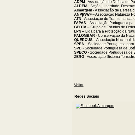
ADPM
- Associação de Defesa do Pa
ALDEIA
- Acção, Liberdade, Desenvo
Almargem
- Associação de Defesa do
ANP|WWF
– Associação Natureza P
ATN
- Associação de Transumância 
FAPAS
– Associação Portuguesa par
GEOTA
– Grupo de Estudos de Orden
LPN
– Liga para a Protecção da Nat
PALOMBAR
- Conservação da Natur
QUERCUS
– Associação Nacional d
SPEA
– Sociedade Portuguesa para 
SPB
- Sociedade Portuguesa de Bot
SPECO
- Sociedade Portuguesa de 
ZERO
- Associação Sistema Terrestr
Voltar
Redes Sociais