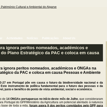
ar
Actividades
Notícias
Publicações
About Us
tura ignora peritos nomeados, académicos e
do Plano Estratégico da PAC e coloca em causa
tura ignora peritos nomeados, académicos e ONGAs na
ratégico da PAC e coloca em causa Pessoas e Ambiente
3-27 em Portugal põe em causa o futuro da biodiversidade nacional e da
 Este instrumento de política fundamental para o futuro das pessoas e da
l, justo e benéfico do ponto de vista ambiental, social e económico.
ão de
14 ONGAs portuguesas no início deste mês de Julho
, que consideraram
ra Portugal do GPP/Ministério da Agricultura um potencial atentado à natureza
a base de toda a vida,
foram agora 9 dos peritos convidados pelo GPP para