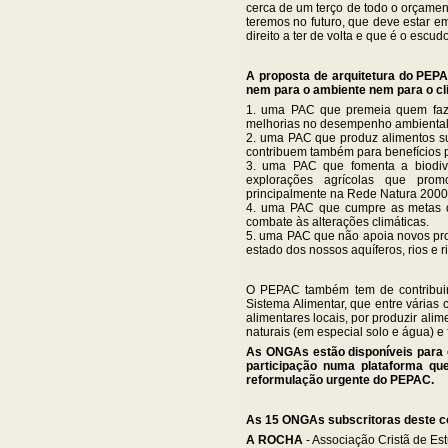
cerca de um terço de todo o orçamen
teremos no futuro, que deve estar 
direito a ter de volta e que é o escu
A proposta de arquitetura do PEPA
nem para o ambiente nem para o c
1. uma PAC que premeia quem faz 
melhorias no desempenho ambiental 
2. uma PAC que produz alimentos s
contribuem também para benefícios p
3. uma PAC que fomenta a biodiv
explorações agrícolas que prom
principalmente na Rede Natura 2000
4. uma PAC que cumpre as metas do
combate às alterações climáticas.
5. uma PAC que não apoia novos pr
estado dos nossos aquíferos, rios e
O PEPAC também tem de contribuir 
Sistema Alimentar, que entre várias 
alimentares locais, por produzir alim
naturais (em especial solo e água) e
As ONGAs estão disponíveis para c
participação numa plataforma que
reformulação urgente do PEPAC.
As 15 ONGAs subscritoras deste 
A ROCHA
- Associação Cristã de Es