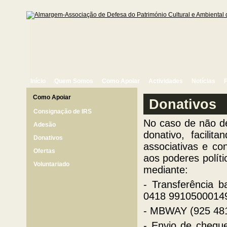
Início
Quem Somos
Como Apoiar
Actividades
Notícias
Como Apoiar
Donativos
Consignação de IRS
No caso de não de
Adesão
donativo, facili
Donativos
associativas e co
Ofertas
aos poderes polít
Voluntariado
mediante:
- Transferência 
0418 99105000149 
- MBWAY (925 48
- Envio de chequ