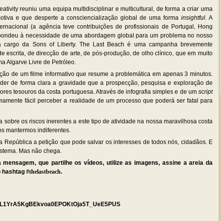
ivity reuniu uma equipa multidisciplinar e multicultural, de forma a criar uma
va e que desperte a consciencialização global de uma forma
insightful
. A
ernacional (a agência teve contribuições de profissionais de Portugal, Hong
respondeu à necessidade de uma abordagem global para um problema no nosso
 a cargo da Sons of Liberty. The Last Beach é uma campanha brevemente
e escrita, de direcção de arte, de pós-produção, de olho clínico, que em muito
a Algarve Livre de Petróleo.
ação de um filme informativo que resume a problemática em apenas 3 minutos.
er de forma clara a gravidade que a prospecção, pesquisa e exploração de
ores tesouros da costa portuguesa. Através de infografia simples e de um
script
emamente fácil perceber a realidade de um processo que poderá ser fatal para
a sobre os riscos inerentes a este tipo de atividade na nossa maravilhosa costa
os mantermos indiferentes.
 República a petição que pode salvar os interesses de todos nós, cidadãos. E
sistema. Mas não chega.
mensagem, que partilhe os vídeos, utilize as imagens, assine a areia da
o hashtag
#thelastbeach
.
=PL1YrA5KgB
Ekvoa0EPOKtOja5T_UeE5PUS