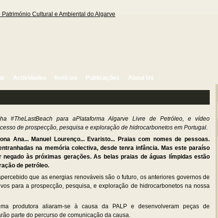
ar
Actividades
Notícias
Publicações
About Us
a #TheLastBeach para aPlataforma Algarve Livre de Petróleo, e vídeo
ocesso de prospecção, pesquisa e exploração de hidrocarbonetos em Portugal.
 Dona Ana... Manuel Lourenço... Evaristo... Praias com nomes de pessoas.
entranhadas na memória colectiva, desde tenra infância. Mas este paraíso
er negado às próximas gerações. As belas praias de águas límpidas estão
ação de petróleo.
apercebido que as energias renováveis são o futuro, os anteriores governos de
tivos para a prospecção, pesquisa, e exploração de hidrocarbonetos na nossa
uma produtora aliaram-se à causa da PALP e desenvolveram peças de
rão parte do percurso de comunicação da causa.