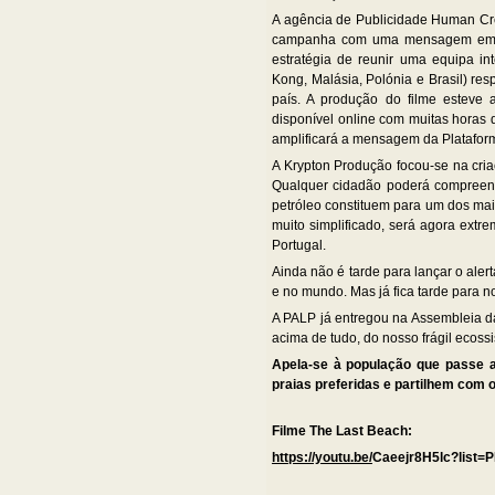
A agência de Publicidade Human Creat
campanha com uma mensagem emoti
estratégia de reunir uma equipa int
Kong, Malásia, Polónia e Brasil) 
país. A produção do filme esteve
disponível online com muitas horas d
amplificará a mensagem da Plataform
A Krypton Produção focou-se na cri
Qualquer cidadão poderá compreend
petróleo constituem para um dos mai
muito simplificado, será agora extr
Portugal.
Ainda não é tarde para lançar o alert
e no mundo. Mas já fica tarde para n
A PALP já entregou na Assembleia da
acima de tudo, do nosso frágil ecos
Apela-se à população que passe a 
praias preferidas e partilhem com 
Filme The Last Beach:
https://youtu.be/
Caeejr8H5lc?list