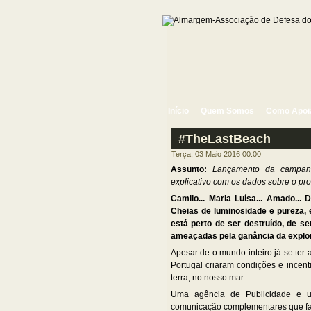
Início
Quem Somos
Como Apoi
#TheLastBeach
Terça, 03 Maio 2016 00:00
Assunto:
Lançamento da campanh
explicativo com os dados sobre o pr
Camilo... Maria Luísa... Amado...
Cheias de luminosidade e pureza, 
está perto de ser destruído, de s
ameaçadas pela ganância da explor
Apesar de o mundo inteiro já se ter 
Portugal criaram condições e incen
terra, no nosso mar.
Uma agência de Publicidade e 
comunicação complementares que fa